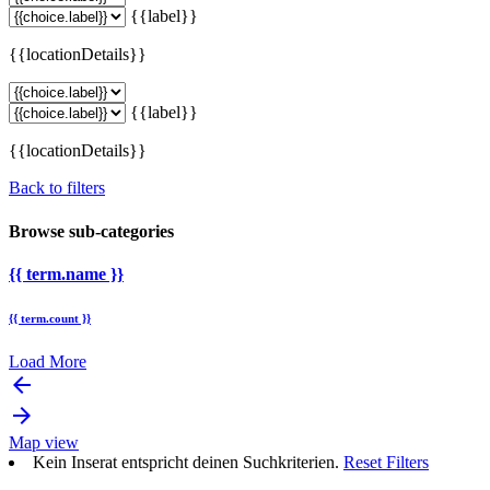
{{label}}
{{locationDetails}}
{{label}}
{{locationDetails}}
Back to filters
Browse sub-categories
{{ term.name }}
{{ term.count }}
Load More
arrow_backward
arrow_forward
Map view
Kein Inserat entspricht deinen Suchkriterien.
Reset Filters