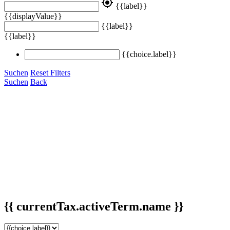
my_location
{{label}}
{{displayValue}}
{{label}}
{{label}}
{{choice.label}}
Suchen
Reset Filters
Suchen
Back
{{ currentTax.activeTerm.name }}