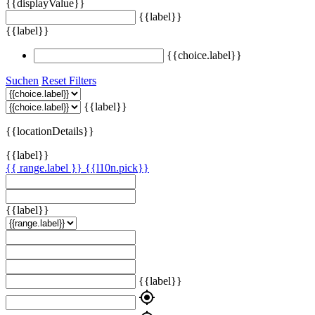
{{displayValue}}
{{label}}
{{label}}
{{choice.label}}
Suchen
Reset Filters
{{label}}
{{locationDetails}}
{{label}}
{{ range.label }}
{{l10n.pick}}
{{label}}
{{label}}
my_location