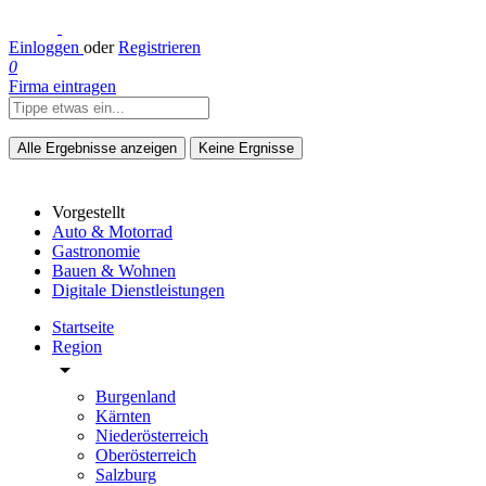
Einloggen
oder
Registrieren
0
Firma eintragen
Alle Ergebnisse anzeigen
Keine Ergnisse
Vorgestellt
Auto & Motorrad
Gastronomie
Bauen & Wohnen
Digitale Dienstleistungen
Startseite
Region
arrow_drop_down
Burgenland
Kärnten
Niederösterreich
Oberösterreich
Salzburg