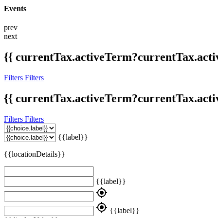
Events
prev
next
{{ currentTax.activeTerm?currentTax.acti
Filters
Filters
{{ currentTax.activeTerm?currentTax.acti
Filters
Filters
{{label}}
{{locationDetails}}
{{label}}
my_location
my_location
{{label}}