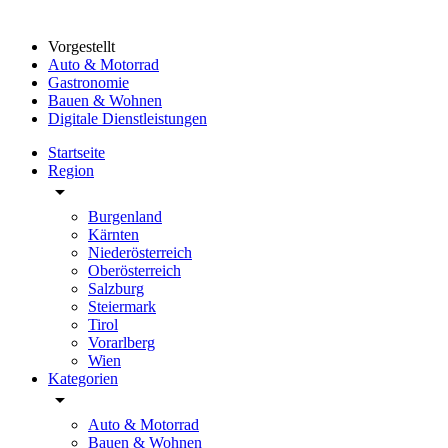
Vorgestellt
Auto & Motorrad
Gastronomie
Bauen & Wohnen
Digitale Dienstleistungen
Startseite
Region
arrow_drop_down
Burgenland
Kärnten
Niederösterreich
Oberösterreich
Salzburg
Steiermark
Tirol
Vorarlberg
Wien
Kategorien
arrow_drop_down
Auto & Motorrad
Bauen & Wohnen