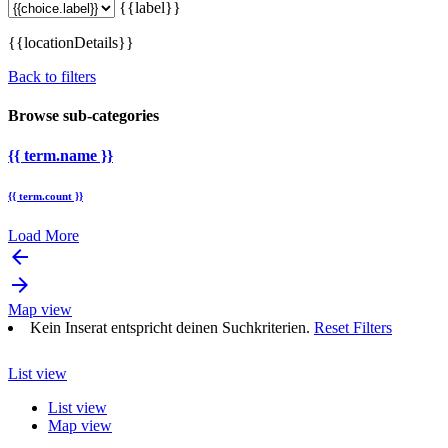
{{label}}
{{locationDetails}}
Back to filters
Browse sub-categories
{{ term.name }}
{{ term.count }}
Load More
arrow_backward
arrow_forward
Map view
Kein Inserat entspricht deinen Suchkriterien.
Reset Filters
List view
List view
Map view