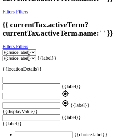
Filters
Filters
{{ currentTax.activeTerm?
currentTax.activeTerm.name:' ' }}
Filters
Filters
{{label}}
{{locationDetails}}
{{label}}
my_location
my_location
{{label}}
{{displayValue}}
{{label}}
{{label}}
{{choice.label}}