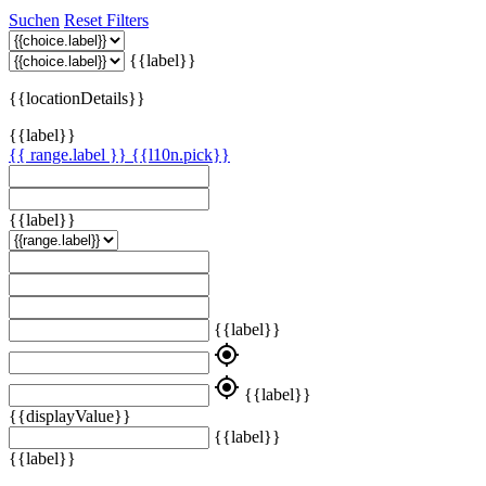
Suchen
Reset Filters
{{label}}
{{locationDetails}}
{{label}}
{{ range.label }}
{{l10n.pick}}
{{label}}
{{label}}
my_location
my_location
{{label}}
{{displayValue}}
{{label}}
{{label}}