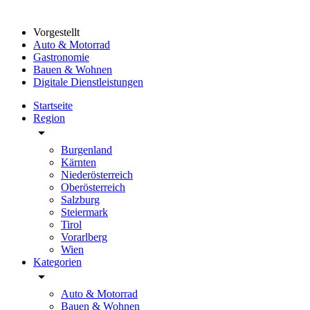
Vorgestellt
Auto & Motorrad
Gastronomie
Bauen & Wohnen
Digitale Dienstleistungen
Startseite
Region
arrow_drop_down
Burgenland
Kärnten
Niederösterreich
Oberösterreich
Salzburg
Steiermark
Tirol
Vorarlberg
Wien
Kategorien
arrow_drop_down
Auto & Motorrad
Bauen & Wohnen