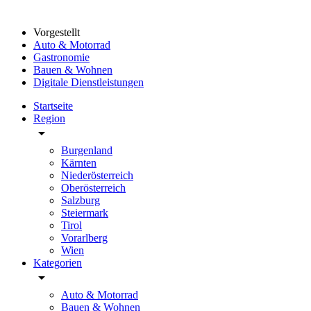
Vorgestellt
Auto & Motorrad
Gastronomie
Bauen & Wohnen
Digitale Dienstleistungen
Startseite
Region
arrow_drop_down
Burgenland
Kärnten
Niederösterreich
Oberösterreich
Salzburg
Steiermark
Tirol
Vorarlberg
Wien
Kategorien
arrow_drop_down
Auto & Motorrad
Bauen & Wohnen