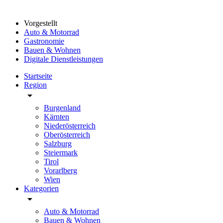
Vorgestellt
Auto & Motorrad
Gastronomie
Bauen & Wohnen
Digitale Dienstleistungen
Startseite
Region
arrow_drop_down
Burgenland
Kärnten
Niederösterreich
Oberösterreich
Salzburg
Steiermark
Tirol
Vorarlberg
Wien
Kategorien
arrow_drop_down
Auto & Motorrad
Bauen & Wohnen