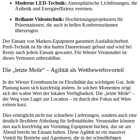
Moderne LED-Technik:
Atmosphärische Lichtlösungen, die
Ästhetik und
Energieeffizienz
vereinen.
Brillante Videotechnik:
Hochleistungsprojektoren für
Präsentationen, die auch in hellen Konferenzräumen
überzeugen.
Der Einsatz von Marken-Equipment garantiert Ausfallsicherheit.
Profi-Technik ist für den harten Dauereinsatz gebaut und wird bei
Renty nach jedem Einsatz gewartet. Für Wiener Veranstalter ist
dieses Vertrauen unbezahlbar.
Die „letzte Meile“ – Agilität als Wettbewerbsvorteil
In der Wiener Eventbranche ist Flexibilität das wichtigste Gut. Jede
Planung kann sich kurzfristig ändern. In solchen Momenten zeigt
sich der wahre Wert der lokalen Verfügbarkeit. Die „letzte Meile“ –
der Weg vom Lager zur Location – ist durch den Fokus auf Wien
extrem kurz.
Dies ermöglicht nicht nur schnellere Lieferungen, sondern auch eine
deutlich flexiblere Abholung für Selbstabholer. Veranstalter können
nun auch kurzfristig am Vormittag Equipment buchen, das sie am
Abend bereits im Einsatz haben. Diese Agilität ist ein massiver
Vorteil für Betriebe und Agenturen, die in der schnelllebigen