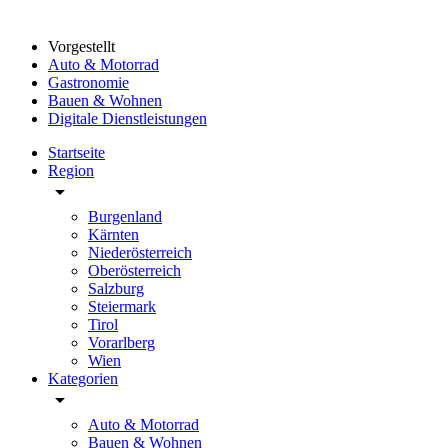
Vorgestellt
Auto & Motorrad
Gastronomie
Bauen & Wohnen
Digitale Dienstleistungen
Startseite
Region
arrow_drop_down
Burgenland
Kärnten
Niederösterreich
Oberösterreich
Salzburg
Steiermark
Tirol
Vorarlberg
Wien
Kategorien
arrow_drop_down
Auto & Motorrad
Bauen & Wohnen