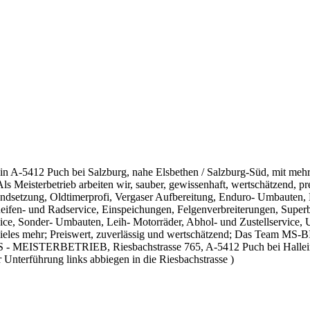
in A-5412 Puch bei Salzburg, nahe Elsbethen / Salzburg-Süd, mit meh
Meisterbetrieb arbeiten wir, sauber, gewissenhaft, wertschätzend, pr
andsetzung, Oldtimerprofi, Vergaser Aufbereitung, Enduro- Umbauten,
Reifen- und Radservice, Einspeichungen, Felgenverbreiterungen, Supe
, Sonder- Umbauten, Leih- Motorräder, Abhol- und Zustellservice, Un
 vieles mehr; Preiswert, zuverlässig und wertschätzend; Das Team MS-B
 - MEISTERBETRIEB, Riesbachstrasse 765, A-5412 Puch bei Hallein,
 Unterführung links abbiegen in die Riesbachstrasse )