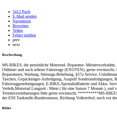
5412 Puch
E-Mail senden
Navigieren
Bewerten
Teilen
Fehler melden
prev
next
Beschreibung
MS-BIKES, die persönliche Motorrad- Reparatur- Meisterwerkstätte, 
Oldtimer und auch seltene Fahrzeuge (EXOTEN), gerne erwünscht; Als 
Reparaturen, Wartung, Störungs-Behebung, §57a Service, Unfallinst
Taschen, Gepäckträger-Anfertigung, Auspuff Sonderanfertigungen, 
Fahrzeuggenehmigungen, E-BIKE-SpezialistBatterie und Akku- Service
Verleih,Motorrad Langzeit - Miete ( für eine Saison 7 Monate ), und
Terminvereinbarungen bitte gerne erwünscht; **********MS-BIKES
der ENI Tankstelle-Bundesstrasse, Richtung Vollererhof, noch vor der
Bilder