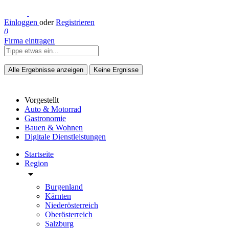
Einloggen
oder
Registrieren
0
Firma eintragen
Alle Ergebnisse anzeigen
Keine Ergnisse
Vorgestellt
Auto & Motorrad
Gastronomie
Bauen & Wohnen
Digitale Dienstleistungen
Startseite
Region
arrow_drop_down
Burgenland
Kärnten
Niederösterreich
Oberösterreich
Salzburg