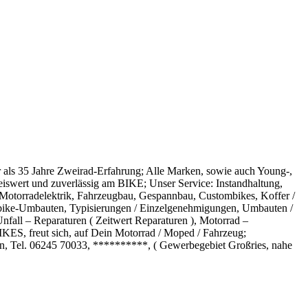
r als 35 Jahre Zweirad-Erfahrung; Alle Marken, sowie auch Young-,
eiswert und zuverlässig am BIKE; Unser Service: Instandhaltung,
 Motorradelektrik, Fahrzeugbau, Gespannbau, Custombikes, Koffer /
rbike-Umbauten, Typisierungen / Einzelgenehmigungen, Umbauten /
fall – Reparaturen ( Zeitwert Reparaturen ), Motorrad –
IKES, freut sich, auf Dein Motorrad / Moped / Fahrzeug;
 Tel. 06245 70033, **********, ( Gewerbegebiet Großries, nahe