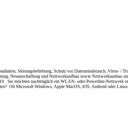
stallation, Störungsbehebung, Schutz vor Datenmissbrauch, Viren- / Tr
terung, Neuanschaffung und Netzwerkaufbau sowie Netzwerkausbau und
10 Sie möchten nachträglich ein WLAN- oder Powerline-Netzwerk err
n? ​ Ob Microsoft Windows, Apple MacOS, iOS, Android oder Linux, wi