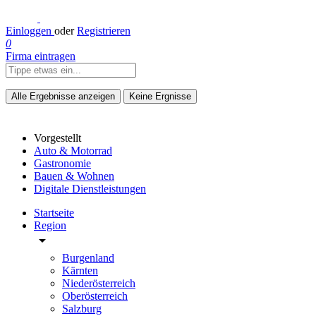
Einloggen
oder
Registrieren
0
Firma eintragen
Alle Ergebnisse anzeigen
Keine Ergnisse
Vorgestellt
Auto & Motorrad
Gastronomie
Bauen & Wohnen
Digitale Dienstleistungen
Startseite
Region
arrow_drop_down
Burgenland
Kärnten
Niederösterreich
Oberösterreich
Salzburg