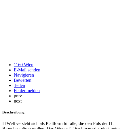
1160 Wien
E-Mail senden
Navigieren
Bewerten
Teilen
Fehler melden
prev
next
Beschreibung
ITWelt versteht sich als Plattform für alle, die den Puls der IT-
Branche spüren wollen. Das Wiener IT-Fachmagazin, einst unter