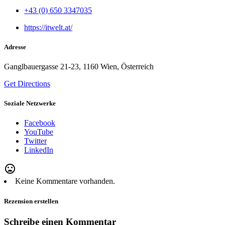
+43 (0) 650 3347035
https://itwelt.at/
Adresse
Ganglbauergasse 21-23, 1160 Wien, Österreich
Get Directions
Soziale Netzwerke
Facebook
YouTube
Twitter
LinkedIn
mood_bad
Keine Kommentare vorhanden.
Rezension erstellen
Schreibe einen Kommentar