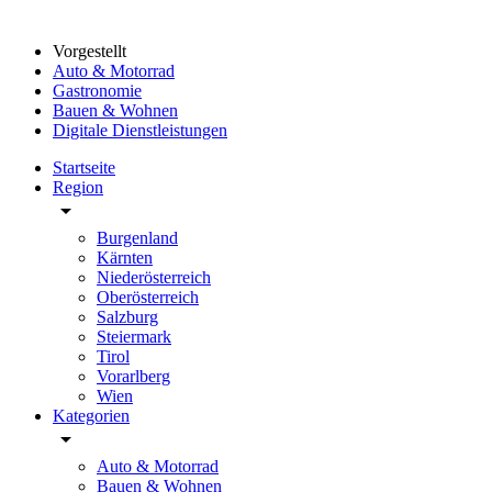
Vorgestellt
Auto & Motorrad
Gastronomie
Bauen & Wohnen
Digitale Dienstleistungen
Startseite
Region
arrow_drop_down
Burgenland
Kärnten
Niederösterreich
Oberösterreich
Salzburg
Steiermark
Tirol
Vorarlberg
Wien
Kategorien
arrow_drop_down
Auto & Motorrad
Bauen & Wohnen