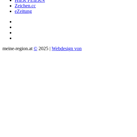
HIER FEIERN
Zeichen.cc
eZeitung
meine-region.at
©
2025 |
Webdesign von