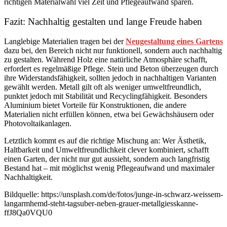
richtigen Materialwahl viel Zeit und Pflegeaufwand sparen.
Fazit: Nachhaltig gestalten und lange Freude haben
Langlebige Materialien tragen bei der
Neugestaltung eines Gartens
dazu bei, den Bereich nicht nur funktionell, sondern auch nachhaltig
zu gestalten. Während Holz eine natürliche Atmosphäre schafft,
erfordert es regelmäßige Pflege. Stein und Beton überzeugen durch
ihre Widerstandsfähigkeit, sollten jedoch in nachhaltigen Varianten
gewählt werden. Metall gilt oft als weniger umweltfreundlich,
punktet jedoch mit Stabilität und Recyclingfähigkeit. Besonders
Aluminium bietet Vorteile für Konstruktionen, die andere
Materialien nicht erfüllen können, etwa bei Gewächshäusern oder
Photovoltaikanlagen.
Letztlich kommt es auf die richtige Mischung an: Wer Ästhetik,
Haltbarkeit und Umweltfreundlichkeit clever kombiniert, schafft
einen Garten, der nicht nur gut aussieht, sondern auch langfristig
Bestand hat – mit möglichst wenig Pflegeaufwand und maximaler
Nachhaltigkeit.
Bildquelle: https://unsplash.com/de/fotos/junge-in-schwarz-weissem-
langarmhemd-steht-tagsuber-neben-grauer-metallgiesskanne-
ffJ8Qa0VQU0