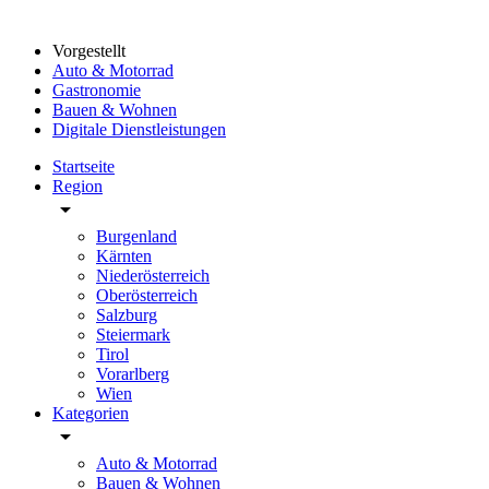
Vorgestellt
Auto & Motorrad
Gastronomie
Bauen & Wohnen
Digitale Dienstleistungen
Startseite
Region
arrow_drop_down
Burgenland
Kärnten
Niederösterreich
Oberösterreich
Salzburg
Steiermark
Tirol
Vorarlberg
Wien
Kategorien
arrow_drop_down
Auto & Motorrad
Bauen & Wohnen