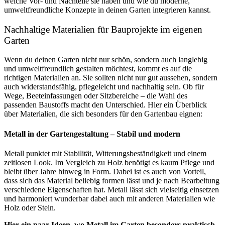
welche Vor- und Nachteile sie haben und wie du moderne,
umweltfreundliche Konzepte in deinen Garten integrieren kannst.
Nachhaltige Materialien für Bauprojekte im eigenen
Garten
Wenn du deinen Garten nicht nur schön, sondern auch langlebig
und umweltfreundlich gestalten möchtest, kommt es auf die
richtigen Materialien an. Sie sollten nicht nur gut aussehen, sondern
auch widerstandsfähig, pflegeleicht und nachhaltig sein. Ob für
Wege, Beeteinfassungen oder Sitzbereiche – die Wahl des
passenden Baustoffs macht den Unterschied. Hier ein Überblick
über Materialien, die sich besonders für den Gartenbau eignen:
Metall in der Gartengestaltung – Stabil und modern
Metall punktet mit Stabilität, Witterungsbeständigkeit und einem
zeitlosen Look. Im Vergleich zu Holz benötigt es kaum Pflege und
bleibt über Jahre hinweg in Form. Dabei ist es auch von Vorteil,
dass sich das Material beliebig formen lässt und je nach Bearbeitung
verschiedene Eigenschaften hat. Metall lässt sich vielseitig einsetzen
und harmoniert wunderbar dabei auch mit anderen Materialien wie
Holz oder Stein.
Hier ein paar Ideen, wo Metall im Garten besonders praktisch